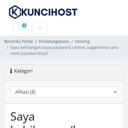
0
Keranjang Belanja
Beranda Portal
Knowledgebase
Hosting
Saya kehilangan/lupa password cPanel, bagaimana cara
reset passwordnya?
Kategori
Saya