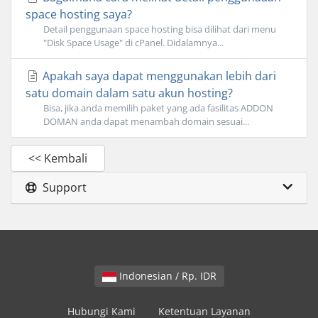
space hosting saya?
Detail penggunaan space hosting bisa dilihat dari menu
"Disk Space Usage" di cPanel. Didalamnya...
Apakah saya dapat menggunakan lebih dari
satu domain dalam satu akun hosting?
Bisa, jika anda memilih paket yang ada fasilitas ADDON
DOMAN anda dapat menambah domain sesuai...
<< Kembali
Support
Indonesian / Rp. IDR
Hubungi Kami
Ketentuan Layanan